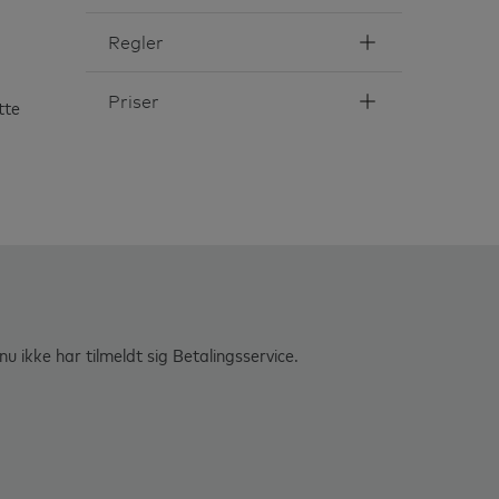
Regler
Priser
tte
u ikke har tilmeldt sig Betalingsservice.