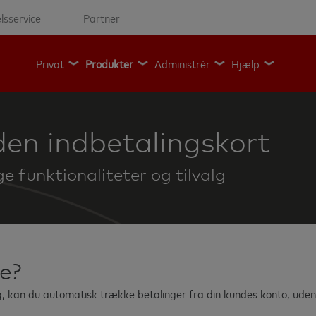
lsservice
Partner
Privat
Produkter
Administrér
Hjælp
den indbetalingskort
e funktionaliteter og tilvalg
e?
g, kan du automatisk trække betalinger fra din kundes konto, uden