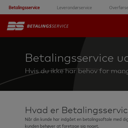
Betalingsservice
Leverandørservice
Overførse
Betalingsservice u
Hvis du ikke har behov for mang
Hvad er Betalingsservic
Når din kunde har indgået en betalingsaftale med di
kunden behøver at foretage sig noget.