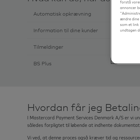
forstå vore
annoncer ba
"Administre
Automatisk opkrævning
ændre dine 
som et link 
undtagen de
Information til dine kunder
Tilmeldinger
BS Plus
Hvordan får jeg Betalin
I Mastercard Payment Services Denmark A/S er vi und
således forpligtet til løbende at indhente dokumenta
Vi ved, at denne proces også kræver tid og ressourcer 