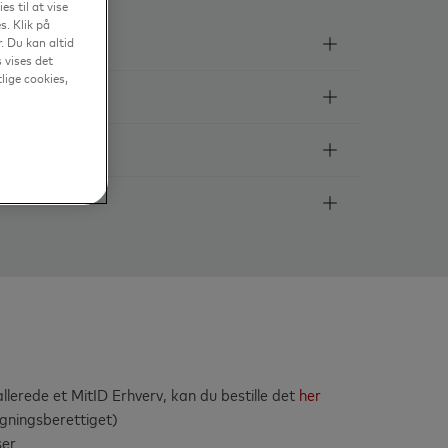
s til at vise
. Klik på
. Du kan altid
 vises det
tlige cookies,
allerede et MitID Erhverv, kan du bestille det
her
egningsberettiget)
ser