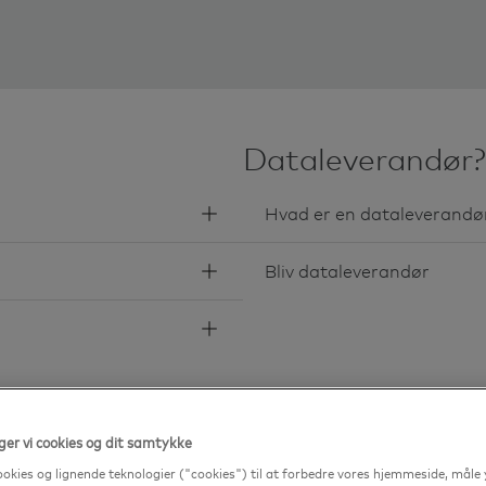
Dataleverandør?
Hvad er en dataleverandø
Bliv dataleverandør
er vi cookies og dit samtykke
 Betalingsservice uden indbetali
ookies og lignende teknologier ("cookies") til at forbedre vores hjemmeside, måle