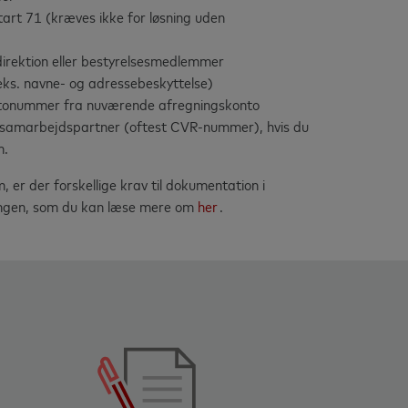
rt 71 (kræves ikke for løsning uden
direktion eller bestyrelsesmedlemmer
.eks. navne- og adressebeskyttelse)
ontonummer fra nuværende afregningskonto
samarbejdspartner (oftest CVR-nummer), hvis du
m.
er der forskellige krav til dokumentation i
ningen, som du kan læse mere om
her
.