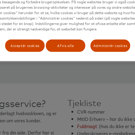
s besøgende og forbedre brugeroplevelsen. På nogle websites bruger vi også cookie
seret på brugernes browsing-aktiviteter og interesser på vores og andre websites
r cookies" herunder for at se, hvilke cookies vi bruger på dette website og hvorfor
samtykkeindstillinger i "Administrer cookies" nederst på siden (på nogle websites
i stedet for en knap). Indstillingerne giver mulighed for at afvise enkelte eller sam
m, der er strengt nødvendige for, at websitet kan fungere.
Acceptér cookies
Afvis alle
Administrér cookies
gsservice?
Tjekliste
CVR-nummer
erlagt hvidvaskloven, og er
MitID Erhverv – har du ikke 
tion om vores kunder.
Fuldmagt
(hvis du ikke er t
fra din side. Derfor har vi
Underskriveres e-mailadres