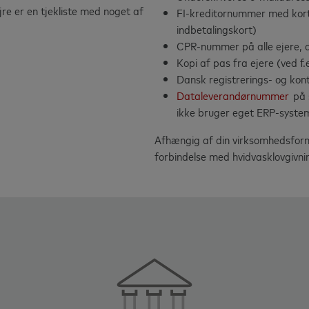
jre er en tjekliste med noget af
FI-kreditornummer med korta
indbetalingskort)
CPR-nummer på alle ejere, 
Kopi af pas fra ejere (ved f
Dansk registrerings- og k
Dataleverandørnummer
på 
ikke bruger eget ERP-syste
Afhængig af din virksomhedsform, 
forbindelse med hvidvasklovgiv