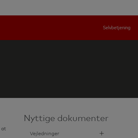
Selvbetjening
Nyttige dokumenter
 at
Vejledninger