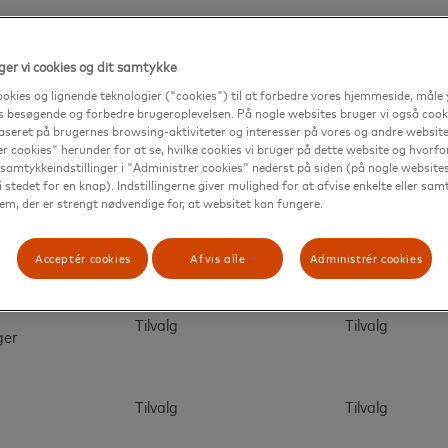
er vi cookies og dit samtykke
Tilvalg
ookies og lignende teknologier ("cookies") til at forbedre vores hjemmeside, måle
s besøgende og forbedre brugeroplevelsen. På nogle websites bruger vi også cookie
seret på brugernes browsing-aktiviteter og interesser på vores og andre websites
r cookies" herunder for at se, hvilke cookies vi bruger på dette website og hvorfor
Standard
Standard
samtykkeindstillinger i "Administrer cookies" nederst på siden (på nogle websites
i stedet for en knap). Indstillingerne giver mulighed for at afvise enkelte eller sam
m, der er strengt nødvendige for, at websitet kan fungere.
Tilvalg
Tilvalg
g
(foretrukket)
Acceptér cookies
Afvis alle
Administrér cookies
Tilvalg
Tilvalg
ger
Tilvalg
Tilvalg