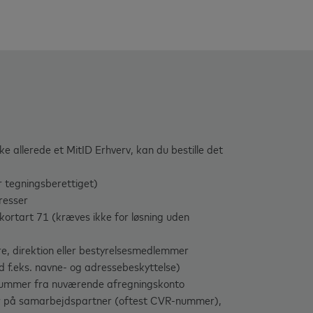
ke allerede et MitID Erhverv, kan du bestille det
r tegningsberettiget)
dresser
ortart 71 (kræves ikke for løsning uden
e, direktion eller bestyrelsesmedlemmer
ed f.eks. navne- og adressebeskyttelse)
snummer fra nuværende afregningskonto
 på samarbejdspartner (oftest CVR-nummer),