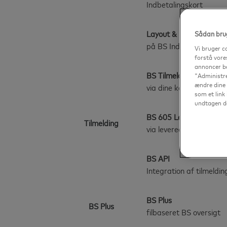
Indbetalingskort
Layout & Logo
Sådan brug
på BS Indbetalingskort
Vi bruger c
forstå vore
annoncer ba
BS Tilmeldingslink
"Administre
ændre dine 
via dine kanaler
som et link 
undtagen de
BS 605 Leverance
Tilmelding
via levereanceudvekslin
BS API
Integration af tilmeldin
BS Plus
BS Plus
filbaseret BS oversigt