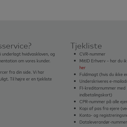
sservice?
Tjekliste
 underlagt hvidvaskloven, og
CVR-nummer
kumentation om vores kunder.
MitID Erhverv – har du ik
her
cer fra din side. Vi har
Fuldmagt (hvis du ikke e
gt. Til højre er en tjekliste
Underskriveres e-maila
FI-kreditornummer med k
indbetalingskort)
CPR-nummer på alle ejer
Kopi af pas fra ejere (v
Konto- og registrering
Dataleverandør-nummer