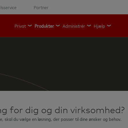
lsservice
Partner
Privat
Produkter
Administrér
Hjælp
ng for dig og din virksomhed?
, skal du vælge en løsning, der passer til dine ønsker og behov.