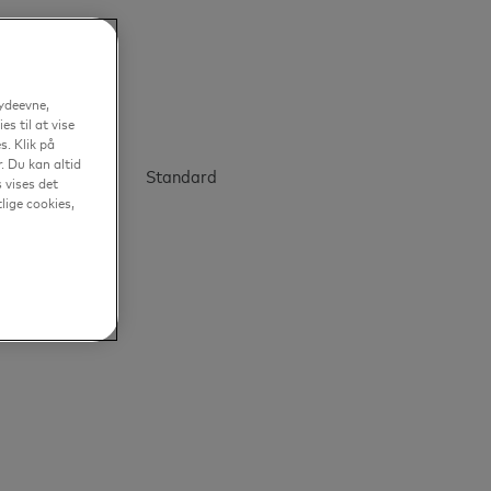
 ydeevne,
s til at vise
. Klik på
. Du kan altid
Standard
 vises det
tlige cookies,