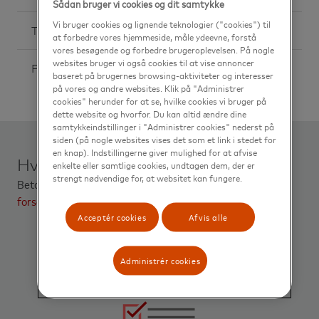
Sådan bruger vi cookies og dit samtykke
Vi bruger cookies og lignende teknologier ("cookies") til
Tilføj betalingslink
at forbedre vores hjemmeside, måle ydeevne, forstå
vores besøgende og forbedre brugeroplevelsen. På nogle
websites bruger vi også cookies til at vise annoncer
Priser
baseret på brugernes browsing-aktiviteter og interesser
på vores og andre websites. Klik på "Administrer
cookies" herunder for at se, hvilke cookies vi bruger på
dette website og hvorfor. Du kan altid ændre dine
samtykkeindstillinger i "Administrer cookies" nederst på
siden (på nogle websites vises det som et link i stedet for
en knap). Indstillingerne giver mulighed for at afvise
Hvad kræver det?
enkelte eller samtlige cookies, undtagen dem, der er
strengt nødvendige for, at websitet kan fungere.
Betalingsservice med Indbetalingskort sat op til
digital
forsendelse
Acceptér cookies
Afvis alle
Administrér cookies