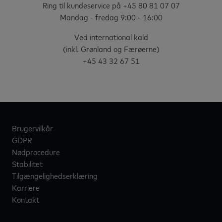
Ring til kundeservice på +45 80 81 07 07
Mandag - fredag 9:00 - 16:00
Ved international kald
(inkl. Grønland og Færøerne)
+45 43 32 67 51
Brugervilkår
GDPR
Nødprocedure
Stabilitet
Tilgængelighedserklæring
Karriere
Kontakt