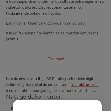
måde slipper dine kunder for at indtaste oplysningerne fra
indbetalingskortet. Det reducerer tastefejl og
tidskrævende opfølgning hos dig.
Løsningen er tilgængelig på både mobil og web.
Klik på "Eksempel" nedenfor, og se hvordan det virker i
praksis.
Eksempel
Hvis du ønsker at tilføje BS Betalingslink til dine digitale
indbetalingskort, skal du udfylde vores
kontaktformular
med kontaktoplysninger og beskrivelse i fritekstfeltet.
Nyttige dokumenter
Regler & Vejledninger